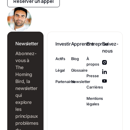
Réserver un appel
Newsletter
Investir
Apprendre
Entreprise
Suivez-
nous
Abonnez-
Actifs
Blog
À
vous à
propos
The
Légal
Glossaire
Homing
Presse
Bird, la
Partenaires
Newsletter
Carrières
newsletter
qui
Mentions
explore
légales
les
principaux
problèmes
du