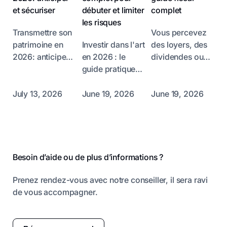
et sécuriser
débuter et limiter
complet
les risques
Transmettre son
Vous percevez
patrimoine en
Investir dans l'art
des loyers, des
2026: anticiper
en 2026 : le
dividendes ou
et sécuriser
guide pratique
des intérêts et
Comment
pour allier
vous vous
s'assurer que le
passion et
demandez
July 13, 2026
June 19, 2026
June 19, 2026
fruit de toute une
patrimoine
comment
vie sera transmis
Investir dans l'art
l’administration
Pied de page
à vos proches
est souvent
fiscale va les
dans les
perçu comme un
imposer en 2026
meilleures
placement
? Comprendre la
Besoin d’aide ou de plus d’informations ?
conditions, sans
réservé à une
fiscalité qui
que les droits
élite. Pourtant, il
s'applique aux
Prenez rendez-vous avec notre conseiller, il sera ravi
de…
s'agit d'une
revenus de
de vous accompagner.
classe…
votre…